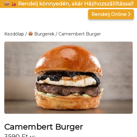
Kilépés
Rendelj könnyedén, akár Házhozszállítással!
a
Rendelj Online
tartalomba
Kezdőlap
/
Burgerek
/ Camembert Burger
Camembert Burger
3590
Ft