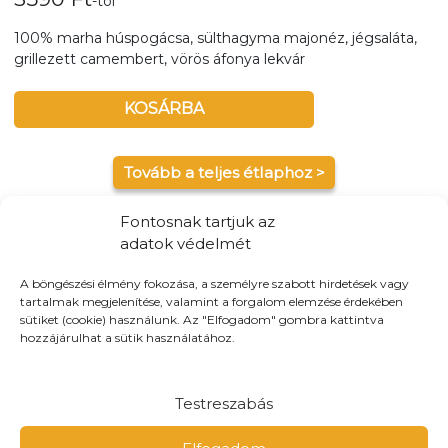
-tól
100% marha húspogácsa, sülthagyma majonéz, jégsaláta,
grillezett camembert, vörös áfonya lekvár
KOSÁRBA
Tovább a teljes étlaphoz >
Fontosnak tartjuk az
adatok védelmét
A böngészési élmény fokozása, a személyre szabott hirdetések vagy
Házhozszállítás / Elvitel
Rendelj Online
tartalmak megjelenítése, valamint a forgalom elemzése érdekében
sütiket (cookie) használunk. Az "Elfogadom" gombra kattintva
Szállítunk:
Győr teljes területén kiszállítunk, és maximum
hozzájárulhat a sütik használatához.
10-km-es körzetbe
Elvitel:
Ne állj sorba! A webshopunkban nem csak
kiszállításra, de előre is rendelhetsz elvitelre!
Testreszabás
Fizetés