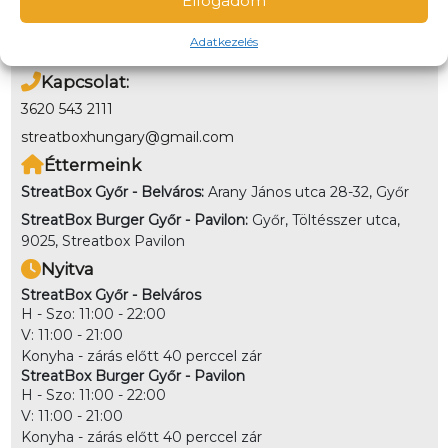
Elfogadom
Online bankkártyával és utánvétben a helyszínen is
fizethetsz. Kiszállítás esetén nem lehet utánvéttel fizetni
Adatkezelés
Kapcsolat:
3620 543 2111
streatboxhungary@gmail.com
Éttermeink
StreatBox Győr - Belváros:
Arany János utca 28-32, Győr
StreatBox Burger Győr - Pavilon:
Győr, Töltésszer utca,
9025, Streatbox Pavilon
Nyitva
StreatBox Győr - Belváros
H - Szo: 11:00 - 22:00
V: 11:00 - 21:00
Konyha - zárás előtt 40 perccel zár
StreatBox Burger Győr - Pavilon
H - Szo: 11:00 - 22:00
V: 11:00 - 21:00
Konyha - zárás előtt 40 perccel zár