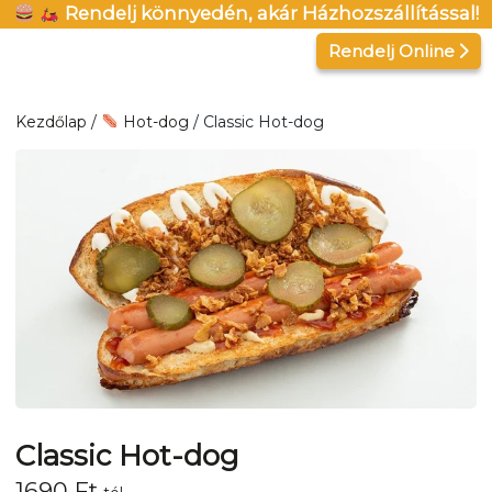
Kilépés
Rendelj könnyedén, akár Házhozszállítással!
a
Rendelj Online
tartalomba
Kezdőlap
/
Hot-dog
/ Classic Hot-dog
Classic Hot-dog
1690
Ft