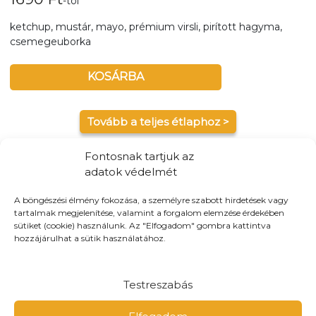
-tól
ketchup, mustár, mayo, prémium virsli, pirított hagyma,
csemegeuborka
KOSÁRBA
Tovább a teljes étlaphoz >
Fontosnak tartjuk az
adatok védelmét
A böngészési élmény fokozása, a személyre szabott hirdetések vagy
Házhozszállítás / Elvitel
Rendelj Online
tartalmak megjelenítése, valamint a forgalom elemzése érdekében
sütiket (cookie) használunk. Az "Elfogadom" gombra kattintva
Szállítunk:
Győr teljes területén kiszállítunk, és maximum
hozzájárulhat a sütik használatához.
10-km-es körzetbe
Elvitel:
Ne állj sorba! A webshopunkban nem csak
kiszállításra, de előre is rendelhetsz elvitelre!
Testreszabás
Fizetés