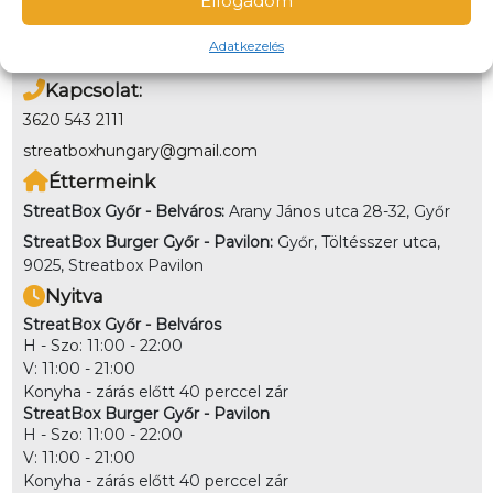
Elfogadom
Online bankkártyával és utánvétben a helyszínen is
fizethetsz. Kiszállítás esetén nem lehet utánvéttel fizetni
Adatkezelés
Kapcsolat:
3620 543 2111
streatboxhungary@gmail.com
Éttermeink
StreatBox Győr - Belváros:
Arany János utca 28-32, Győr
StreatBox Burger Győr - Pavilon:
Győr, Töltésszer utca,
9025, Streatbox Pavilon
Nyitva
StreatBox Győr - Belváros
H - Szo: 11:00 - 22:00
V: 11:00 - 21:00
Konyha - zárás előtt 40 perccel zár
StreatBox Burger Győr - Pavilon
H - Szo: 11:00 - 22:00
V: 11:00 - 21:00
Konyha - zárás előtt 40 perccel zár