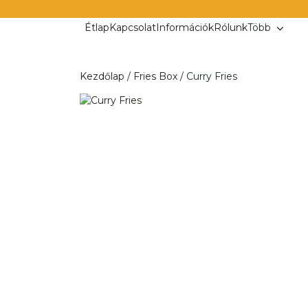
Kilépés
a
Étlap
Kapcsolat
Információk
Rólunk
Több
tartalomba
Kezdőlap
/
Fries Box
/ Curry Fries