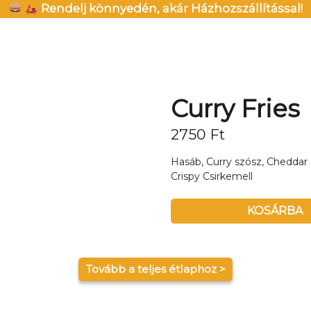
Rendelj könnyedén, akár Házhozszállítással!
Curry Fries
2750
Ft
Hasáb, Curry szósz, Cheddar 
Crispy Csirkemell
KOSÁRBA
Tovább a teljes étlaphoz >