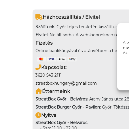
Házhozszállítás / Elvitel
Szállítunk:
Győr teljes területén kiszállítunk,
Elvitel:
Ne állj sorba! A webshopunkban nem csak k
A b
Fizetés
meg
Online bankkártyával és utánvétben a helyszínen
Az 
Kapcsolat:
3620 543 2111
streatboxhungary@gmail.com
Éttermeink
StreatBox Győr - Belváros:
Arany János utca 28
StreatBox Burger Győr - Pavilon:
Győr, Töltéssz
Nyitva
StreatBox Győr - Belváros
H - Szo: 11:00 - 22:00