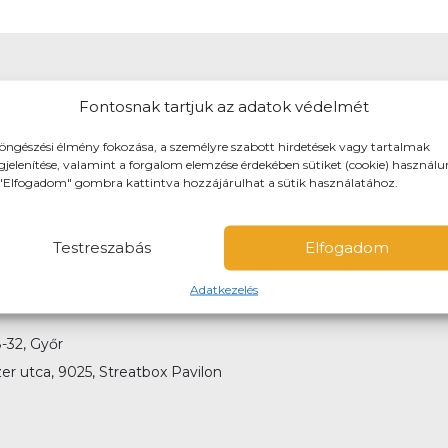
 és maximum 10-km-es körzetbe
Fontosnak tartjuk az adatok védelmét
iszállításra, de előre is rendelhetsz elvitelre!
öngészési élmény fokozása, a személyre szabott hirdetések vagy tartalmak
jelenítése, valamint a forgalom elemzése érdekében sütiket (cookie) használu
 is fizethetsz. Kiszállítás esetén nem lehet utánvéttel fizetni
"Elfogadom" gombra kattintva hozzájárulhat a sütik használatához.
Testreszabás
Elfogadom
Adatkezelés
-32, Győr
er utca, 9025, Streatbox Pavilon