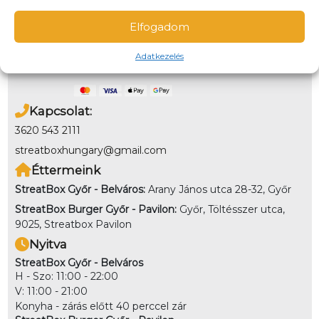
Elvitel:
Ne állj sorba! A webshopunkban nem csak
kiszállításra, de előre is rendelhetsz elvitelre!
Elfogadom
Fizetés
Online bankkártyával és utánvétben a helyszínen is
Adatkezelés
fizethetsz. Kiszállítás esetén nem lehet utánvéttel fizetni
Kapcsolat:
3620 543 2111
streatboxhungary@gmail.com
Éttermeink
StreatBox Győr - Belváros:
Arany János utca 28-32, Győr
StreatBox Burger Győr - Pavilon:
Győr, Töltésszer utca,
9025, Streatbox Pavilon
Nyitva
StreatBox Győr - Belváros
H - Szo: 11:00 - 22:00
V: 11:00 - 21:00
Konyha - zárás előtt 40 perccel zár