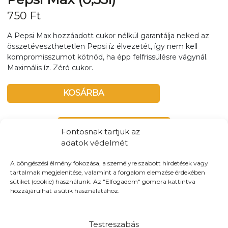
750
Ft
A Pepsi Max hozzáadott cukor nélkül garantálja neked az
összetéveszthetetlen Pepsi íz élvezetét, így nem kell
kompromisszumot kötnöd, ha épp felfrissülésre vágynál.
Maximális íz. Zéró cukor.
KOSÁRBA
Tovább a teljes étlaphoz >
Fontosnak tartjuk az
adatok védelmét
A böngészési élmény fokozása, a személyre szabott hirdetések vagy
tartalmak megjelenítése, valamint a forgalom elemzése érdekében
sütiket (cookie) használunk. Az "Elfogadom" gombra kattintva
Házhozszállítás / Elvitel
Rendelj Online
hozzájárulhat a sütik használatához.
Szállítunk:
Győr teljes területén kiszállítunk, és maximum
10-km-es körzetbe
Testreszabás