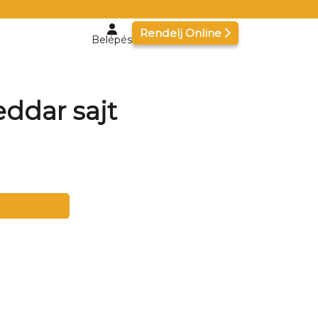
Rendelj Online
Belépés
eddar sajt