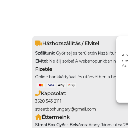
Házhozszállítás / Elvitel
Szállítunk:
Győr teljes területén kiszállítunk,
A b
meg
Elvitel:
Ne állj sorba! A webshopunkban nem csak k
Az 
Fizetés
Online bankkártyával és utánvétben a helyszínen
Kapcsolat:
3620 543 2111
streatboxhungary@gmail.com
Éttermeink
StreatBox Győr - Belváros:
Arany János utca 28