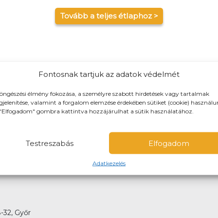
Tovább a teljes étlaphoz >
Fontosnak tartjuk az adatok védelmét
 és maximum 10-km-es körzetbe
öngészési élmény fokozása, a személyre szabott hirdetések vagy tartalmak
jelenítése, valamint a forgalom elemzése érdekében sütiket (cookie) használu
iszállításra, de előre is rendelhetsz elvitelre!
"Elfogadom" gombra kattintva hozzájárulhat a sütik használatához.
 is fizethetsz. Kiszállítás esetén nem lehet utánvéttel fizetni
Testreszabás
Elfogadom
Adatkezelés
-32, Győr