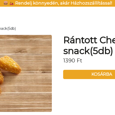
Rendelj könnyedén, akár Házhozszállítással!
nack(5db)
Rántott Ch
snack(5db)
1390
Ft
KOSÁRBA