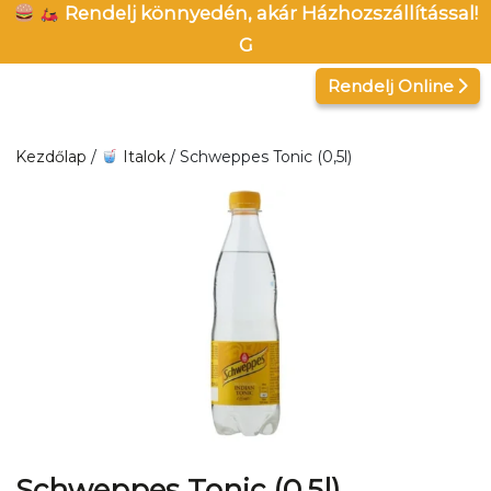
Kilépés
Rendelj könnyedén, akár Házhozszállítással!
a
G
tartalomba
Rendelj Online
Kezdőlap
/
Italok
/ Schweppes Tonic (0,5l)
Schweppes Tonic (0,5l)