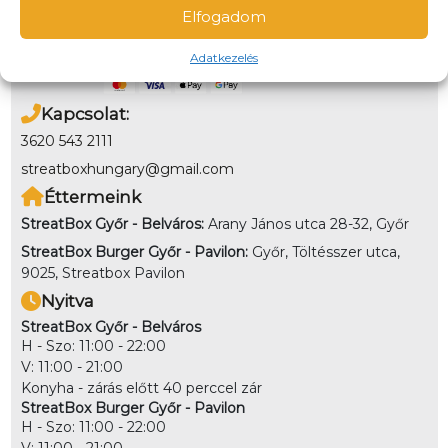
Fizetés
Elfogadom
Online bankkártyával és utánvétben a helyszínen is
fizethetsz. Kiszállítás esetén nem lehet utánvéttel fizetni
Adatkezelés
Kapcsolat:
3620 543 2111
streatboxhungary@gmail.com
Éttermeink
StreatBox Győr - Belváros:
Arany János utca 28-32, Győr
StreatBox Burger Győr - Pavilon:
Győr, Töltésszer utca,
9025, Streatbox Pavilon
Nyitva
StreatBox Győr - Belváros
H - Szo: 11:00 - 22:00
V: 11:00 - 21:00
Konyha - zárás előtt 40 perccel zár
StreatBox Burger Győr - Pavilon
H - Szo: 11:00 - 22:00
V: 11:00 - 21:00