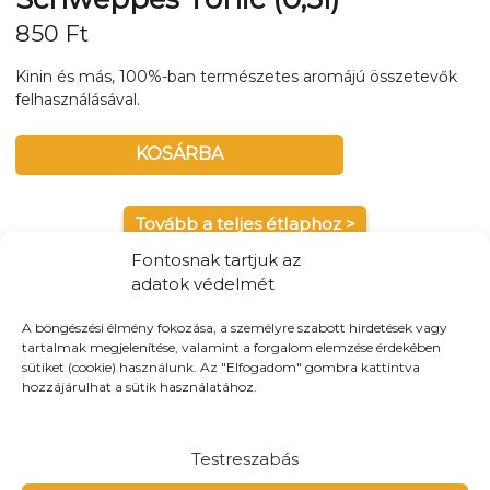
850
Ft
Kinin és más, 100%-ban természetes aromájú összetevők
felhasználásával.
KOSÁRBA
Tovább a teljes étlaphoz >
Fontosnak tartjuk az
adatok védelmét
A böngészési élmény fokozása, a személyre szabott hirdetések vagy
tartalmak megjelenítése, valamint a forgalom elemzése érdekében
Házhozszállítás / Elvitel
Rendelj Online
sütiket (cookie) használunk. Az "Elfogadom" gombra kattintva
hozzájárulhat a sütik használatához.
Szállítunk:
Győr teljes területén kiszállítunk, és maximum
10-km-es körzetbe
Elvitel:
Ne állj sorba! A webshopunkban nem csak
Testreszabás
kiszállításra, de előre is rendelhetsz elvitelre!