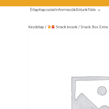
Kilépés
a
Étlap
Kapcsolat
Információk
Rólunk
Több
tartalomba
Kezdőlap
/
Snack boxok
/ Snack Box Extra