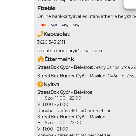
Fizetés
Online bankkártyával és utánvétben a helyszínen
Kapcsolat:
3620 543 2111
streatboxhungary@gmail.com
Éttermeink
StreatBox Győr - Belváros:
Arany János utca 28
StreatBox Burger Győr - Pavilon:
Győr, Töltéssz
Nyitva
StreatBox Győr - Belváros
H - Szo: 11:00 - 22:00
V: 11:00 - 21:00
Konyha - zárás előtt 40 perccel zár
StreatBox Burger Győr - Pavilon
H - Szo: 11:00 - 22:00
V: 11:00 - 21:00
Konyha - zárás előtt 40 perccel zár