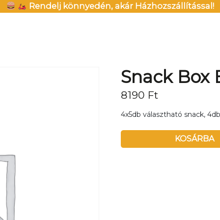
Rendelj könnyedén, akár Házhozszállítással!
Snack Box 
8190
Ft
4x5db választható snack, 4db
KOSÁRBA