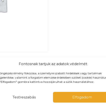
Tovább a teljes étlaphoz >
Fontosnak tartjuk az adatok védelmét
öngészési élmény fokozása, a személyre szabott hirdetések vagy tartalmak
jelenítése, valamint a forgalom elemzése érdekében sütiket (cookie) használu
"Elfogadom" gombra kattintva hozzájárulhat a sütik használatához.
Testreszabás
Elfogadom
 és maximum 10-km-es körzetbe
iszállításra, de előre is rendelhetsz elvitelre!