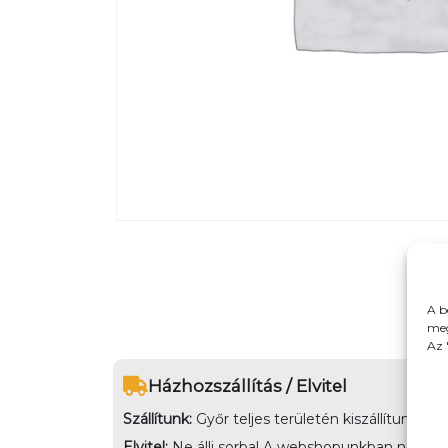
A b
meg
Az 
Házhozszállítás / Elvitel
Szállítunk:
Győr teljes területén kiszállítunk,
Elvitel:
Ne állj sorba! A webshopunkban nem csak k