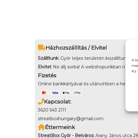
Házhozszállítás / Elvitel
Szállítunk:
Győr teljes területén kiszállítunk,
A b
meg
Elvitel:
Ne állj sorba! A webshopunkban nem csak k
Az 
Fizetés
Online bankkártyával és utánvétben a helyszínen
Kapcsolat:
3620 543 2111
streatboxhungary@gmail.com
Éttermeink
StreatBox Győr - Belváros:
Arany János utca 28