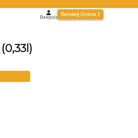
Rendelj Online
Belépés
0,33l)