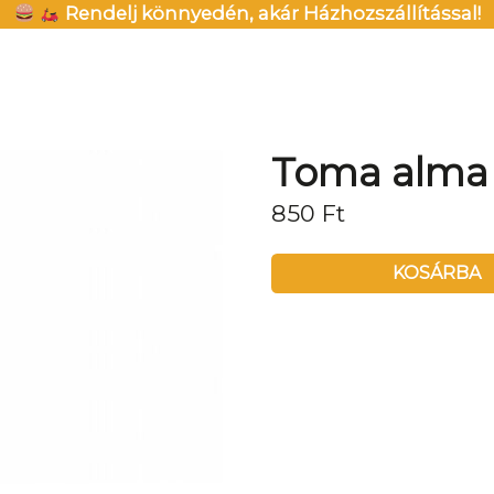
Rendelj könnyedén, akár Házhozszállítással!
Toma alma (
850
Ft
KOSÁRBA