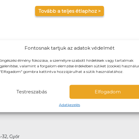
Tovább a teljes étlaphoz >
Fontosnak tartjuk az adatok védelmét
 és maximum 10-km-es körzetbe
öngészési élmény fokozása, a személyre szabott hirdetések vagy tartalmak
jelenítése, valamint a forgalom elemzése érdekében sütiket (cookie) használu
iszállításra, de előre is rendelhetsz elvitelre!
"Elfogadom" gombra kattintva hozzájárulhat a sütik használatához.
 is fizethetsz. Kiszállítás esetén nem lehet utánvéttel fizetni
Testreszabás
Elfogadom
Adatkezelés
-32, Győr